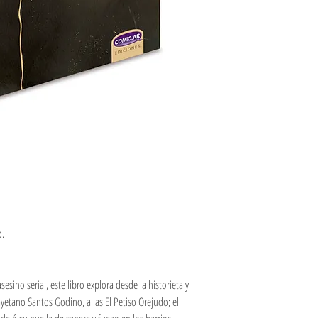
o.
sino serial, este libro explora desde la historieta y
ayetano Santos Godino, alias El Petiso Orejudo; el