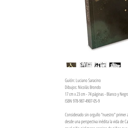
Guión: Luciano Saracino
Dibujos: Nicolás Brondo
17 cm x 23 cm -
74 páginas -
Blanco y Negr
ISBN 978-987-4907-05-9
Considerado sin orgullo "nuestro" primer ase
desde una perspectiva inédita la vida de C