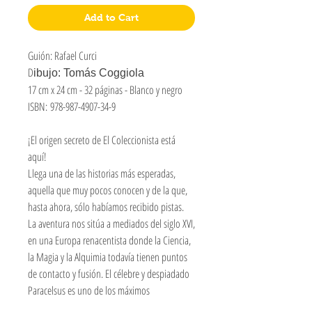
Add to Cart
Guión: Rafael Curci
D
ibujo: Tomás Coggiola
17 cm x 24 cm - 32 páginas - Blanco y negro
ISBN: 978-987-4907-34-9
¡El origen secreto de El Coleccionista está
aquí!
Llega una de las historias más esperadas,
aquella que muy pocos conocen y de la que,
hasta ahora, sólo habíamos recibido pistas.
La aventura nos sitúa a mediados del siglo XVI,
en una Europa renacentista donde la Ciencia,
la Magia y la Alquimia todavía tienen puntos
de contacto y fusión. El célebre y despiadado
Paracelsus es uno de los máximos
representantes de los sabios de la época y, en