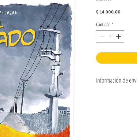
Precio
$ 14.000,00
Cantidad
*
Información de env
Envío a todo el país con Corr
También se puede retirar en
de Buenos Aires.