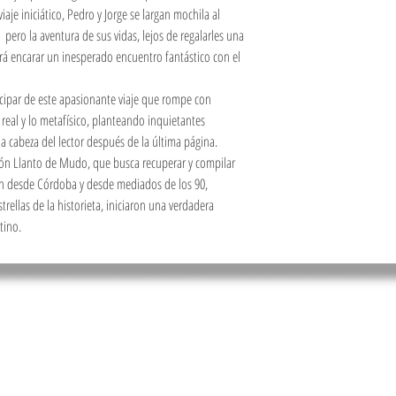
aje iniciático, Pedro y Jorge se largan mochila al
pero la aventura de sus vidas, lejos de regalarles una
ará encarar un inesperado encuentro fantástico con el
ticipar de este apasionante viaje que rompe con
o real y lo metafísico, planteando inquietantes
 cabeza del lector después de la última página.
ción Llanto de Mudo, que busca recuperar y compilar
ien desde Córdoba y desde mediados de los 90,
llas de la historieta, iniciaron una verdadera
tino.
s