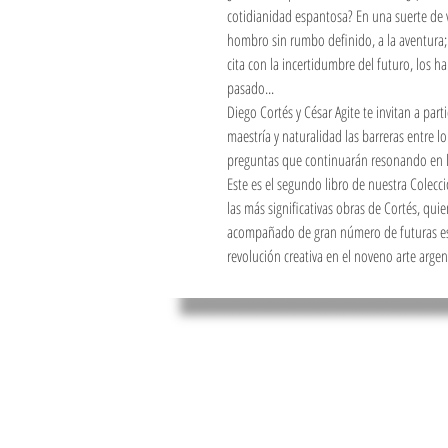
cotidianidad espantosa? En una suerte de vi
hombro sin rumbo definido, a la aventura; 
cita con la incertidumbre del futuro, los h
pasado...
Diego Cortés y César Agite te invitan a par
maestría y naturalidad las barreras entre l
preguntas que continuarán resonando en la
Este es el segundo libro de nuestra Colec
las más significativas obras de Cortés, qu
acompañado de gran número de futuras estre
revolución creativa en el noveno arte argen
Comic.ar Edicione