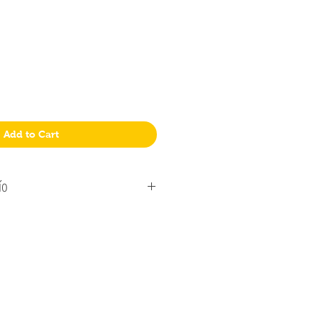
Add to Cart
ío
eo Argentino.
 nuestro punto de entrega en Ciudad Autónoma