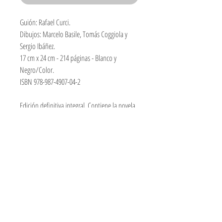
Guión: Rafael Curci.
Dibujos: Marcelo Basile, Tomás Coggiola y
Sergio Ibáñez.
17 cm x 24 cm -
214 páginas -
Blanco y
Negro/Color.
ISBN 978-987-4907-04-2
Edición definitiva integral. Contiene la novela
gráfica "El Retorno de un mito" y el material
aparecido en las revistas del número 1 al 5.
Incluye la saga "Patagonia", "El señor de los
pájaros", "Yaguarón", "Un dios de trapo", "El
sabueso de Santa Mónica" y "La ciudad
encantada y el rocío".
Información de envío